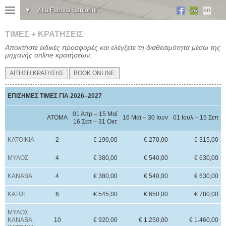
▼
Villa Fabrica Santorini
en
ΤΙΜΕΣ + ΚΡΑΤΗΣΕΙΣ
Αποκτήστε ειδικές προσφορές και ελέγξετε τη διαθεσιμότητα μέσω της
μηχανής online κρατήσεων.
ΑΙΤΗΣΗ ΚΡΑΤΗΣΗΣ
BOOK ONLINE
ΕΠΙΣΗΜΕΣ ΤΙΜΕΣ ΓΙΑ 2026–2027
01 Απρ – 15 Μαϊ
ΑΤΟΜΑ
16 Μαϊ – 30 Ιουν
01 Ιουλ – 15 Σεπ
16 Σεπ – 31 Οκτ
ΚΑΤΟΙΚΙΑ
2
€
190,00
€ 270,00
€ 315,00
ΜΥΛΟΣ
4
€
380,00
€ 540,00
€ 630,00
ΚΑΝΑΒΑ
4
€
380,00
€ 540,00
€ 630,00
ΚΑΤΩΙ
6
€
545,00
€ 650,00
€ 780,00
ΜΥΛΟΣ,
ΚΑΝΑΒΑ,
10
€
920,00
€ 1.250,00
€ 1.460,00