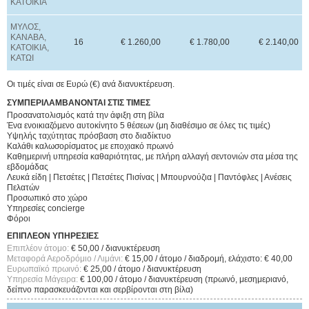
ΚΑΤΟΙΚΙΑ
ΜΥΛΟΣ,
ΚΑΝΑΒΑ,
16
€
1.260,00
€ 1.780,00
€ 2.140,00
ΚΑΤΟΙΚΙΑ,
ΚΑΤΩΙ
Οι τιμές είναι σε Ευρώ (€) ανά διανυκτέρευση.
ΣΥΜΠΕΡΙΛΑΜΒΑΝΟΝΤΑΙ ΣΤΙΣ ΤΙΜΕΣ
Προσανατολισμός κατά την άφιξη στη βίλα
Ένα ενοικιαζόμενο αυτοκίνητο 5 θέσεων (μη διαθέσιμο σε όλες τις τιμές)
Υψηλής ταχύτητας πρόσβαση στο διαδίκτυο
Καλάθι καλωσορίσματος με εποχιακό πρωινό
Καθημερινή υπηρεσία καθαριότητας, με πλήρη αλλαγή σεντονιών στα μέσα της
εβδομάδας
Λευκά είδη | Πετσέτες | Πετσέτες Πισίνας | Μπουρνούζια | Παντόφλες | Ανέσεις
Πελατών
Προσωπικό στο χώρο
Υπηρεσίες concierge
Φόροι
ΕΠΙΠΛΕΟΝ ΥΠΗΡΕΣΙΕΣ
Επιπλέον άτομο:
€ 50,00 / διανυκτέρευση
Μεταφορά Αεροδρόμιο / Λιμάνι:
€ 15,00 / άτομο / διαδρομή, ελάχιστο: € 40,00
Ευρωπαϊκό πρωινό:
€ 25,00 / άτομο / διανυκτέρευση
Υπηρεσία Μάγειρα:
€ 100,00 / άτομο / διανυκτέρευση (πρωινό, μεσημεριανό,
δείπνο παρασκευάζονται και σερβίρονται στη βίλα)